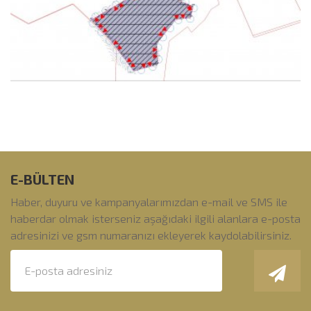
E-BÜLTEN
Haber, duyuru ve kampanyalarımızdan e-mail ve SMS ile
haberdar olmak isterseniz aşağıdaki ilgili alanlara e-posta
adresinizi ve gsm numaranızı ekleyerek kaydolabilirsiniz.