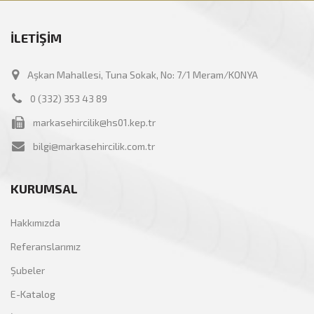
İLETİŞİM
Aşkan Mahallesi, Tuna Sokak, No: 7/1 Meram/KONYA
0 (332) 353 43 89
markasehircilik@hs01.kep.tr
bilgi@markasehircilik.com.tr
KURUMSAL
Hakkımızda
Referanslarımız
Şubeler
E-Katalog