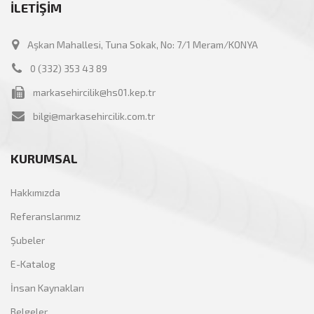
İLETİŞİM
Aşkan Mahallesi, Tuna Sokak, No: 7/1 Meram/KONYA
0 (332) 353 43 89
markasehircilik@hs01.kep.tr
bilgi@markasehircilik.com.tr
KURUMSAL
Hakkımızda
Referanslarımız
Şubeler
E-Katalog
İnsan Kaynakları
Belgeler