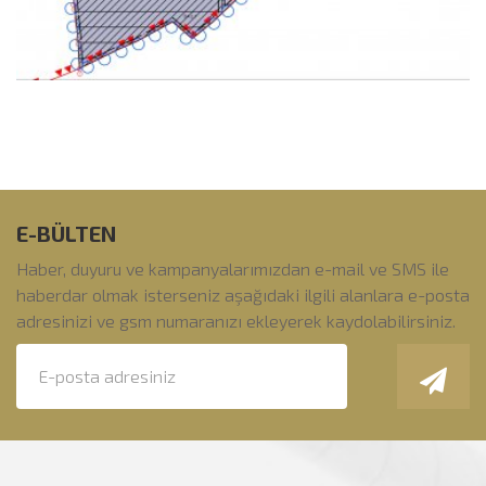
E-BÜLTEN
Haber, duyuru ve kampanyalarımızdan e-mail ve SMS ile
haberdar olmak isterseniz aşağıdaki ilgili alanlara e-posta
adresinizi ve gsm numaranızı ekleyerek kaydolabilirsiniz.