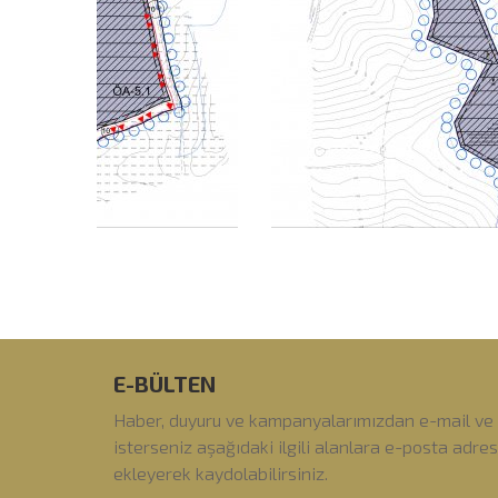
E-BÜLTEN
Haber, duyuru ve kampanyalarımızdan e-mail ve
isterseniz aşağıdaki ilgili alanlara e-posta adre
ekleyerek kaydolabilirsiniz.