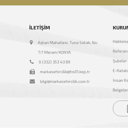
İLETİŞİM
KURU
Hakkımı
Aşkan Mahallesi, Tuna Sokak, No:
Referans
7/1 Meram/KONYA
Şubeler
0 (332) 353 43 89
E-Katal
markasehircilik@hs01.kep.tr
İnsan Ka
bilgi@markasehircilik.com.tr
Belgeler