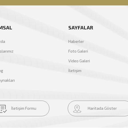
MSAL
SAYFALAR
zda
Haberler
larımız
Foto Galeri
Video Galeri
og
İletişim
ynakları
İletişim Formu
Haritada Göster