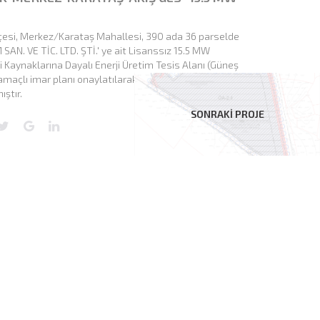
İlçesi, Merkez/Karataş Mahallesi, 390 ada 36 parselde
N. VE TİC. LTD. ŞTİ.' ye ait Lisanssız 15.5 MW
ji Kaynaklarına Dayalı Enerji Üretim Tesis Alanı (Güneş
 amaçlı imar planı onaylatılarak yürürlüğe girmiştir.
ştır.
SONRAKİ PROJE