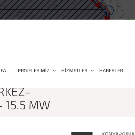
YFA
PROJELERİMİZ
HİZMETLER
HABERLER
RKEZ-
- 15.5 MW
KONYA-YUNAK