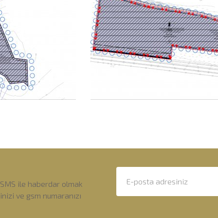
 SMS ile haberdar olmak
sinizi ve gsm numaranızı