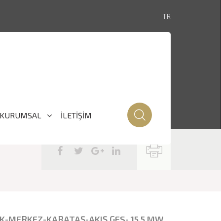
TR
KURUMSAL
İLETİŞİM
-MERKEZ-KARATAŞ-AKIŞ GES- 15.5 MW