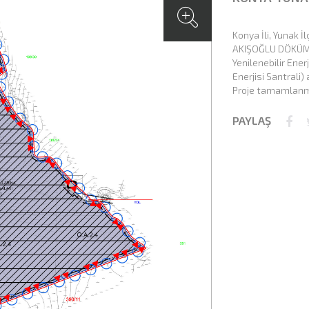
Konya İli, Yunak 
AKIŞOĞLU DÖKÜM SA
Yenilenebilir Ener
Enerjisi Santrali)
Proje tamamlanmı
PAYLAŞ