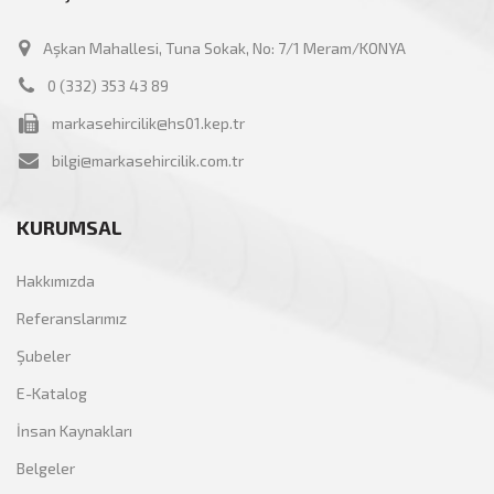
Aşkan Mahallesi, Tuna Sokak, No: 7/1 Meram/KONYA
0 (332) 353 43 89
markasehircilik@hs01.kep.tr
bilgi@markasehircilik.com.tr
KURUMSAL
Hakkımızda
Referanslarımız
Şubeler
E-Katalog
İnsan Kaynakları
Belgeler