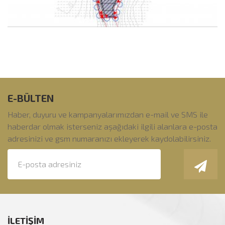
E-BÜLTEN
Haber, duyuru ve kampanyalarımızdan e-mail ve SMS ile
haberdar olmak isterseniz aşağıdaki ilgili alanlara e-posta
adresinizi ve gsm numaranızı ekleyerek kaydolabilirsiniz.
İLETİŞİM