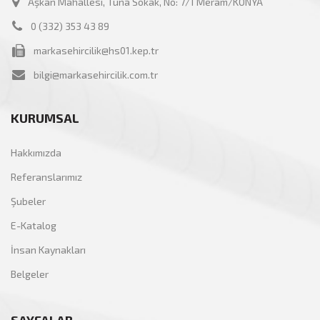
Aşkan Mahallesi, Tuna Sokak, No: 7/1 Meram/KONYA
0 (332) 353 43 89
markasehircilik@hs01.kep.tr
bilgi@markasehircilik.com.tr
KURUMSAL
Hakkımızda
Referanslarımız
Şubeler
E-Katalog
İnsan Kaynakları
Belgeler
SAYFALAR