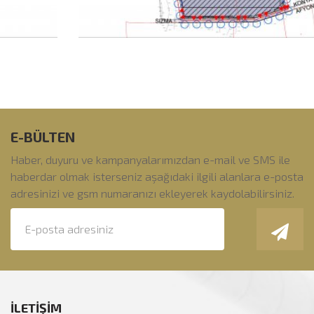
E-BÜLTEN
Haber, duyuru ve kampanyalarımızdan e-mail ve SMS ile
haberdar olmak isterseniz aşağıdaki ilgili alanlara e-posta
adresinizi ve gsm numaranızı ekleyerek kaydolabilirsiniz.
İLETİŞİM