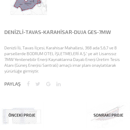
DENİZLİ-TAVAS-KARAHİSAR-DUJA GES-7MW
Denizli İli, Tavas İlçesi, Karahisar Mahallesi, 368 ada 5,6,7 ve 8
parsellerde BODRUM OTEL İŞLETMELERİ A.Ş.' ye ait Lisanssız
7MW Yenilenebilir Enerji Kaynaklarına Dayalı Enerji Üretim Tesis
Alanı (Güneş Enerjisi Santrali) amaçlı imar planı onaylatılarak
yürürlüğe girmiştir.
PAYLAŞ
ÖNCEKİ PROJE
SONRAKİ PROJE