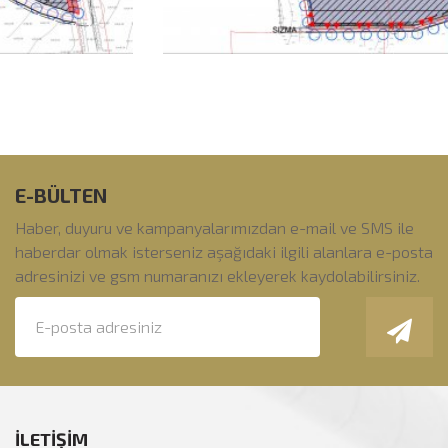
E-BÜLTEN
Haber, duyuru ve kampanyalarımızdan e-mail ve SMS ile
haberdar olmak isterseniz aşağıdaki ilgili alanlara e-posta
adresinizi ve gsm numaranızı ekleyerek kaydolabilirsiniz.
İLETİŞİM