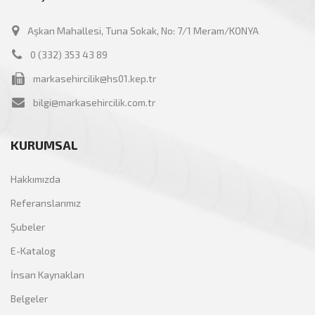
Aşkan Mahallesi, Tuna Sokak, No: 7/1 Meram/KONYA
0 (332) 353 43 89
markasehircilik@hs01.kep.tr
bilgi@markasehircilik.com.tr
KURUMSAL
Hakkımızda
Referanslarımız
Şubeler
E-Katalog
İnsan Kaynakları
Belgeler