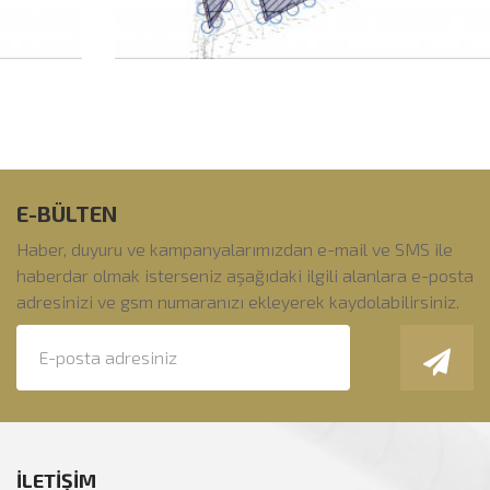
E-BÜLTEN
Haber, duyuru ve kampanyalarımızdan e-mail ve SMS ile
haberdar olmak isterseniz aşağıdaki ilgili alanlara e-posta
adresinizi ve gsm numaranızı ekleyerek kaydolabilirsiniz.
İLETİŞİM